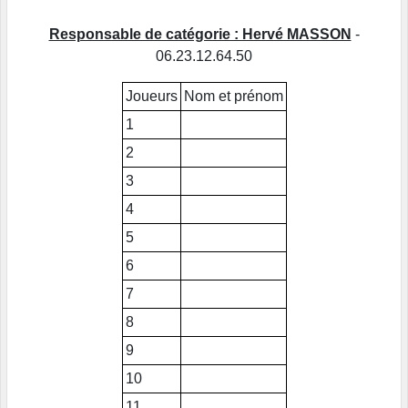
Responsable de catégorie : Hervé MASSON
-
06.23.12.64.50
Joueurs
Nom et prénom
1
2
3
4
5
6
7
8
9
10
11